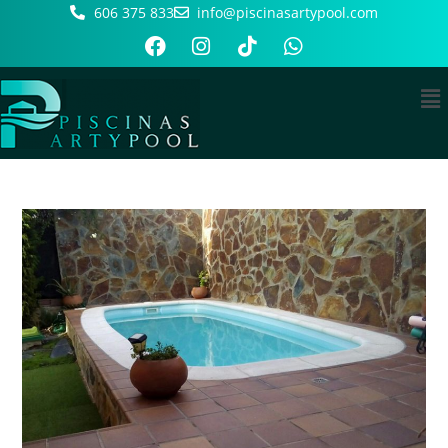
606 375 833
info@piscinasartypool.com