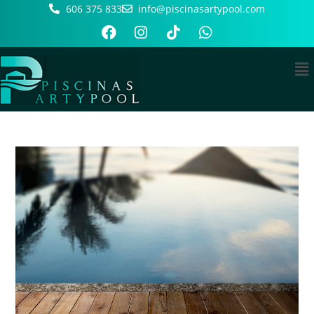
606 375 833
info@piscinasartypool.com