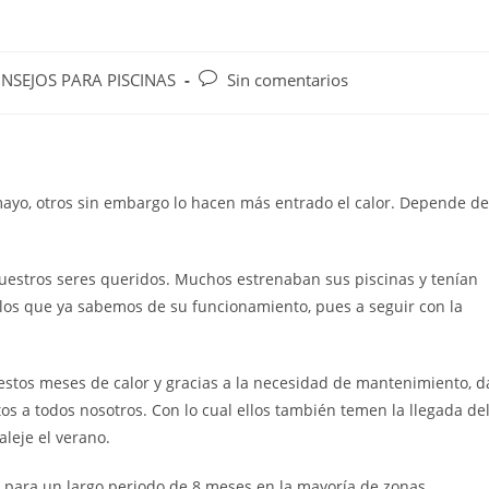
NSEJOS PARA PISCINAS
Sin comentarios
mayo, otros sin embargo lo hacen más entrado el calor. Depende de
nuestros seres queridos. Muchos estrenaban sus piscinas y tenían
los que ya sabemos de su funcionamiento, pues a seguir con la
 estos meses de calor y gracias a la necesidad de mantenimiento, d
s a todos nosotros. Con lo cual ellos también temen la llegada de
leje el verano.
a para un largo periodo de 8 meses en la mayoría de zonas