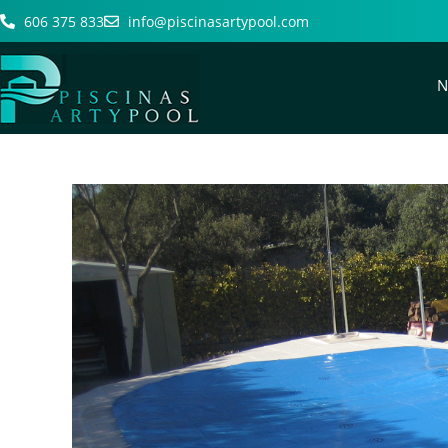
606 375 833
info@piscinasartypool.com
N